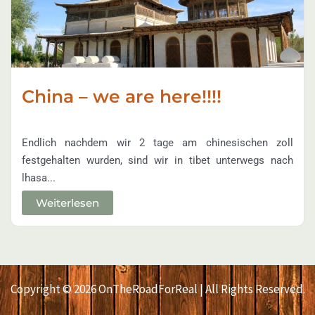
China – we are here!!!!
Endlich nachdem wir 2 tage am chinesischen zoll
festgehalten wurden, sind wir in tibet unterwegs nach
lhasa...
Weiterlesen
Copyright © 2026 OnTheRoadForReal | All Rights Reserved.